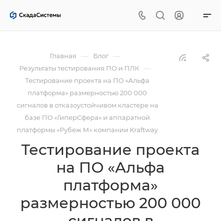
—
—
Главная
Блог
—
Результаты тестирования ПО и ПЛК
Тестирование проекта на ПО «Альфа
платформа» размерностью 200 000
сигналов в отказоустойчивом кластере на
базе ПО «ГиперСфера» и аппаратной
платформы «Рубеж М» компании Kraftway
Тестирование проекта
на ПО «Альфа
платформа»
размерностью 200 000
сигналов в