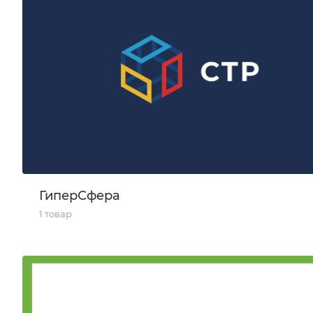
ГиперСфера
1 товар