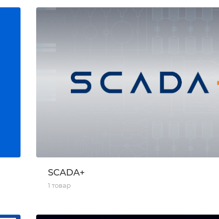
SCADA+
1 товар