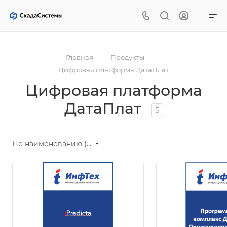
—
—
Главная
Продукты
Цифровая платформа ДатаПлат
Цифровая платформа
ДатаПлат
5
По наименованию (А-Я)