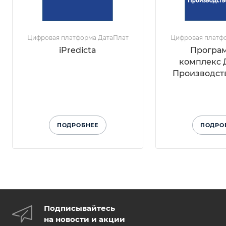
Цифровая платформа ДатаПлат
Цифровая платф
iPredicta
Програ
комплекс 
Производст
ПОДРОБНЕЕ
ПОДРО
Подписывайтесь
на новости и акции