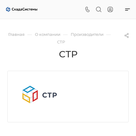
—
—
—
Главная
О компании
Производители
СТР
СТР