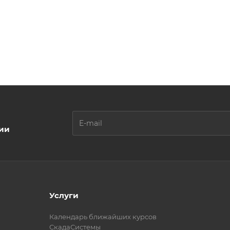
ции
Услуги
Календарь ближайших курсов
СкадаСистемы