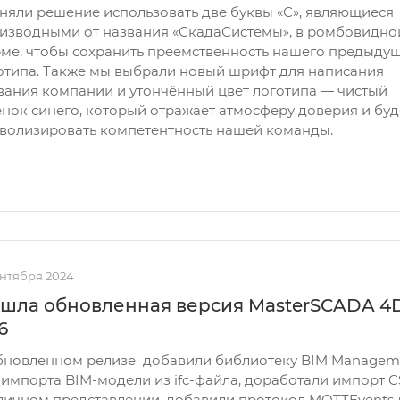
няли решение использовать две буквы «С», являющиеся
изводными от названия «СкадаСистемы», в ромбовидно
ме, чтобы сохранить преемственность нашего предыду
отипа. Также мы выбрали новый шрифт для написания
вания компании и утончённый цвет логотипа — чистый
енок синего, который отражает атмосферу доверия и буд
волизировать компетентность нашей команды.
ентября 2024
шла обновленная версия MasterSCADA 4D
.6
бновленном релизе добавили библиотеку BIM Managem
 импорта BIM-модели из ifc-файла, доработали импорт C
личном представлении, добавили протокол MQTTEvents 