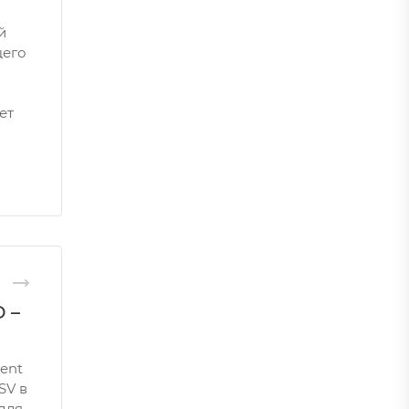
й
щего
ет
 –
ent
SV в
для