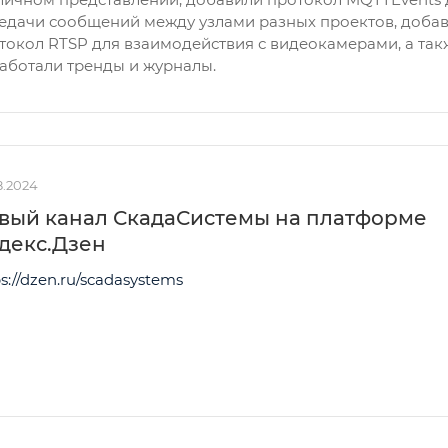
едачи сообщений между узлами разных проектов, доба
токол RTSP для взаимодействия с видеокамерами, а так
аботали тренды и журналы.
8.2024
вый канал СкадаСистемы на платформе
декс.Дзен
s://dzen.ru/scadasystems