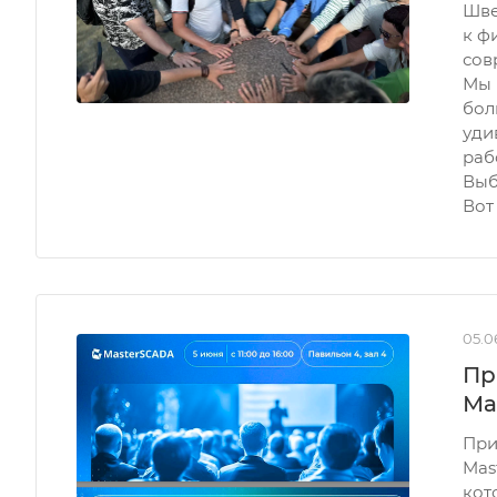
Шве
к ф
сов
Мы 
бол
уди
раб
Выб
Вот
05.0
Пр
Ма
При
Mas
кот