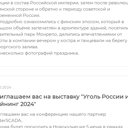
ции в состав Российской империи, затем после револю
инской стороне и обратно к периоду советской и
ременной России.
подробно ознакомились с финским эпосом, который в
ьшом объёме запечатлён в архитектуре зданий, посетил
вительный парк Монрепо, делились впечатлениями от
оты в компании вечером у костра и танцевали на берегу
оргского залива.
 несколько фотографий праздника.
6.2024
иглашаем вас на выставку "Уголь России 
йнинг 2024"
глашаем вас на конференцию нашего партнер
terSCADA,
орая будет проходить в Новокузнецке 5 июня в рамках