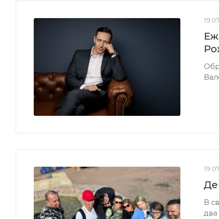
19.0
Еж
Ро
Обр
Вал
19.0
Де
В с
два