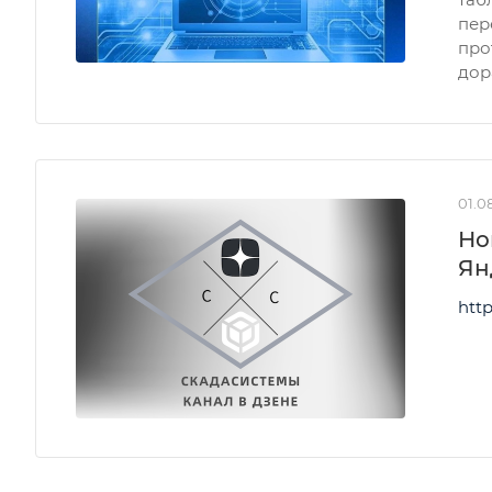
пер
про
дор
01.0
Но
Ян
http