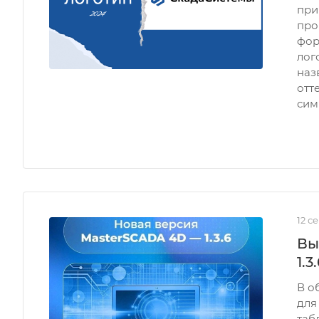
при
про
фор
лог
наз
отт
сим
12 с
Вы
1.3
В о
для
таб