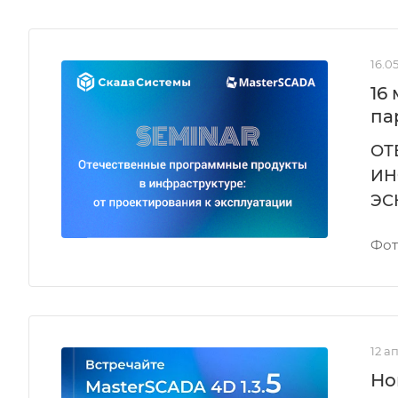
16.0
16
па
ОТ
ИН
ЭС
Фот
12 а
Но