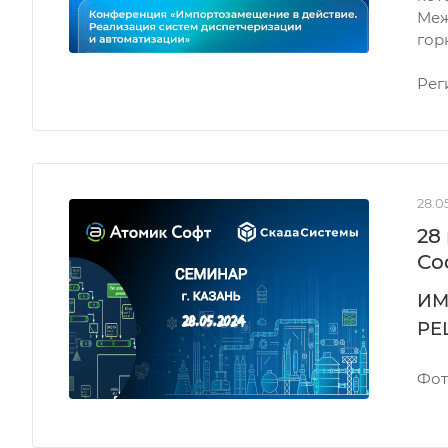
Меж
гор
Рег
28.0
28
Со
ИМ
РЕ
Фот