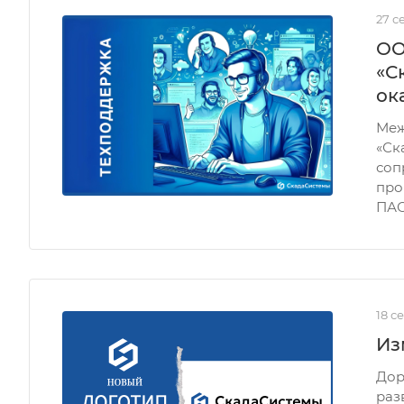
27 с
ОО
«С
ок
Меж
«Ск
соп
про
ПАО
18 с
Из
Дор
раз